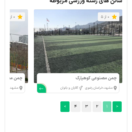
سالن های رشته ورزشی مربوطه
0 از 5
0 از 5
چمن مصنوعی کوهپارک
3 بزرگ
مشهد،خراسان رضوی
آقایان و بانوان
مشهد،خراسان
>
4
3
2
1
<