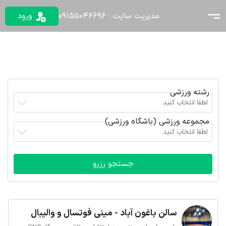
مدیریت سایت : 09155046696
ورود
رشته ورزشی
لطفا انتخاب کنید
مجموعه ورزشی (باشگاه ورزشی)
لطفا انتخاب کنید
سالن باغون آباد - مینی فوتسال و والیبال
(تماس با 09155046696)