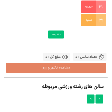
30
جمعه
31
شنبه
ماه بعد
0
0
تعداد سانس :
مبلغ کل :
سالن های رشته ورزشی مربوطه
>
<