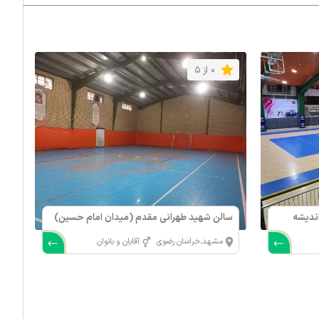
0 از 5
 (اندیشه
سالن شهید طهرانی مقدم (میدان امام حسین)
مشهد،خراسان رضوی
آقایان و بانوان