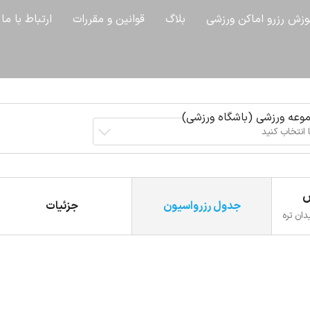
وزش رزرو اماکن ورزشی
بلاگ
قوانین و مقررات
ارتباط با ما
وعه ورزشی (باشگاه ورزشی)
 انتخاب کنید
س
جدول رزرواسیون
جزئیات
د از تقاطع میثاق و پمپ گاز CNG و میدان تره
١ . بعد از شهید حسین