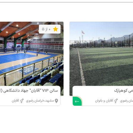
0 از 5
ی کوهپارک
سالن VIP "آقایان" جهاد دانشگاهی
83)
ان رضوی
آقایان و بانوان
مشهد،خراسان رضوی
آقایان