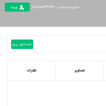
مدیریت سایت : 09155046696
ورود
تصاویر
نظرات