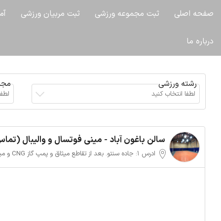
صفحه اصلی
ثبت مجموعه ورزشی
ثبت مربیان ورزشی
آم
درباره ما
رشته ورزشی
مجم
لطفا انتخاب کنید
لطفا
سالن باغون آباد - مینی فوتسال و والیبال (تما
با 09155046696)
ادرس 1: جاده سنتو. بع
بار میوه. پیامبر اعظم 85(باغون آباد) روبروی شهید خلیلی 4
09155046696 آدرس 2: بلوار توس . توس ٤٢
زاده و پست بانک. سمت چپ روبروی شهید خلیلی 4 09155046696