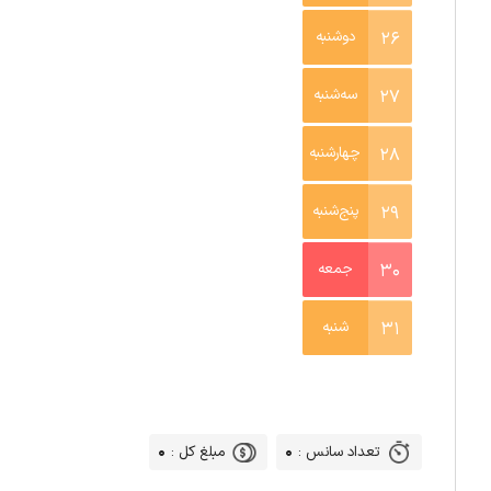
26
دوشنبه
27
سه‌شنبه
28
چهارشنبه
29
پنج‌شنبه
30
جمعه
31
شنبه
0
0
تعداد سانس :
مبلغ کل :