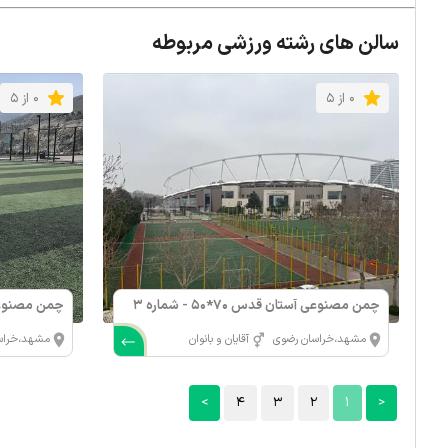
سالن های رشته ورزشی مربوطه
0 از 5
0 از 5
چمن مصنوعی آستان قدس 70*50 - شماره 3
چمن مصنوع
بزرگ
مشهد،خراسان رضوی
آقایان و بانوان
مشهد،خراس
>
4
3
2
1
<